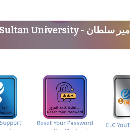
Prince Sultan University 
 Support
Reset Your Password
ELC You